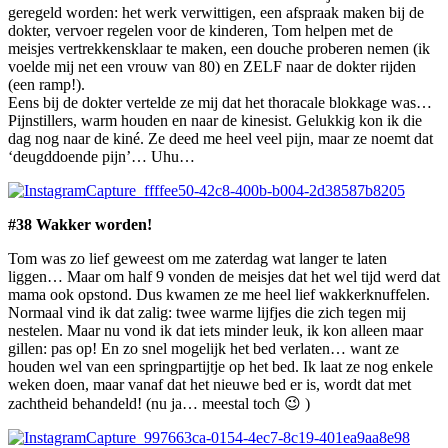
geregeld worden: het werk verwittigen, een afspraak maken bij de
dokter, vervoer regelen voor de kinderen, Tom helpen met de
meisjes vertrekkensklaar te maken, een douche proberen nemen (ik
voelde mij net een vrouw van 80) en ZELF naar de dokter rijden
(een ramp!).
Eens bij de dokter vertelde ze mij dat het thoracale blokkage was…
Pijnstillers, warm houden en naar de kinesist. Gelukkig kon ik die
dag nog naar de kiné. Ze deed me heel veel pijn, maar ze noemt dat
‘deugddoende pijn’… Uhu…
#38 Wakker worden!
Tom was zo lief geweest om me zaterdag wat langer te laten
liggen… Maar om half 9 vonden de meisjes dat het wel tijd werd dat
mama ook opstond. Dus kwamen ze me heel lief wakkerknuffelen.
Normaal vind ik dat zalig: twee warme lijfjes die zich tegen mij
nestelen. Maar nu vond ik dat iets minder leuk, ik kon alleen maar
gillen: pas op! En zo snel mogelijk het bed verlaten… want ze
houden wel van een springpartijtje op het bed. Ik laat ze nog enkele
weken doen, maar vanaf dat het nieuwe bed er is, wordt dat met
zachtheid behandeld! (nu ja… meestal toch 😉 )