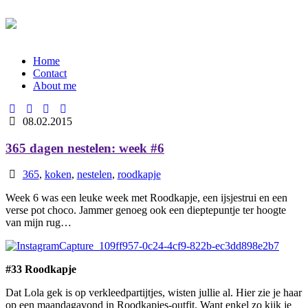
Home
Contact
About me
08.02.2015
365 dagen nestelen: week #6
365
,
koken
,
nestelen
,
roodkapje
Week 6 was een leuke week met Roodkapje, een ijsjestrui en een
verse pot choco. Jammer genoeg ook een dieptepuntje ter hoogte
van mijn rug…
#33 Roodkapje
Dat Lola gek is op verkleedpartijtjes, wisten jullie al. Hier zie je haar
op een maandagavond in Roodkapjes-outfit. Want enkel zo kijk je