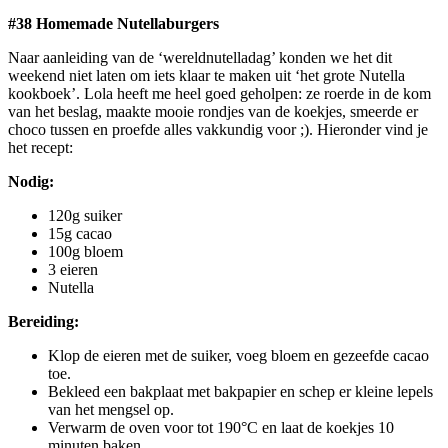
#38 Homemade Nutellaburgers
Naar aanleiding van de ‘wereldnutelladag’ konden we het dit
weekend niet laten om iets klaar te maken uit ‘het grote Nutella
kookboek’. Lola heeft me heel goed geholpen: ze roerde in de kom
van het beslag, maakte mooie rondjes van de koekjes, smeerde er
choco tussen en proefde alles vakkundig voor ;). Hieronder vind je
het recept:
Nodig:
120g suiker
15g cacao
100g bloem
3 eieren
Nutella
Bereiding:
Klop de eieren met de suiker, voeg bloem en gezeefde cacao
toe.
Bekleed een bakplaat met bakpapier en schep er kleine lepels
van het mengsel op.
Verwarm de oven voor tot 190°C en laat de koekjes 10
minuten baken.