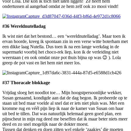
voor Lola. Die kon ik toch niet laten liggen! Ze heeft hem
ondertussen al aangehad omdat ze hem zelf ook zo mooi vindt!
#36 Wereldnutelladag
Ik wist niet dat het bestond… een ‘wereldnutelladag’. Maar toen ik
ervan hoorde, kreeg ik spontaan zin in een verse witte boterham met
een dikke laag Nutella. Dus toen ik na een lange werkdag in de
supermarkt voorbij het choco-rek liep, kon ik de verleiding niet
weerstaan ( en ook omdat onze pot thuis bijna op was 😉 ). Lola
greep de pot vast en liet hem niet meer los.
#37 Thoracale blokkage
Vrijdag sloeg het noodlot toe… Mijn hoogstpersoonlijke wekker,
Susan genaamd, kondigde aan dat de dag begon. Ik probeerde op te
staan uit bed maar voelde al snel dat er iets niet pluis was. Met een
kromme rug en véél pijn liep ik naar de kamer van Susan om haar
uit bed te tillen. Dat was natuurlijk helemaal geen goed plan, een
pijnscheut in mijn rug deed me beseffen dat ik maar beter niets meer
deed en zo snel mogelijk naar de dokter moest.
Tussen dat denken en doen zitten wel enkele ‘zaakjes’ die moeten