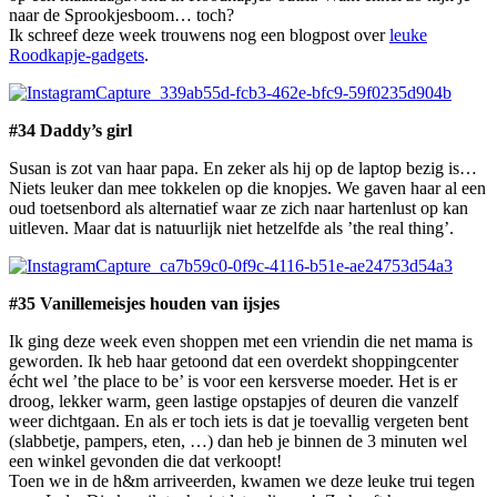
naar de Sprookjesboom… toch?
Ik schreef deze week trouwens nog een blogpost over
leuke
Roodkapje-gadgets
.
#34 Daddy’s girl
Susan is zot van haar papa. En zeker als hij op de laptop bezig is…
Niets leuker dan mee tokkelen op die knopjes. We gaven haar al een
oud toetsenbord als alternatief waar ze zich naar hartenlust op kan
uitleven. Maar dat is natuurlijk niet hetzelfde als ’the real thing’.
#35 Vanillemeisjes houden van ijsjes
Ik ging deze week even shoppen met een vriendin die net mama is
geworden. Ik heb haar getoond dat een overdekt shoppingcenter
écht wel ’the place to be’ is voor een kersverse moeder. Het is er
droog, lekker warm, geen lastige opstapjes of deuren die vanzelf
weer dichtgaan. En als er toch iets is dat je toevallig vergeten bent
(slabbetje, pampers, eten, …) dan heb je binnen de 3 minuten wel
een winkel gevonden die dat verkoopt!
Toen we in de h&m arriveerden, kwamen we deze leuke trui tegen