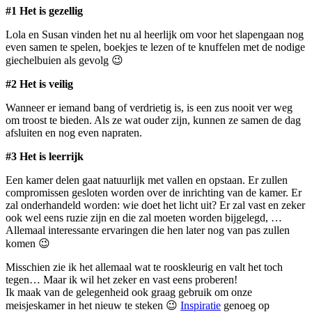
#1 Het is gezellig
Lola en Susan vinden het nu al heerlijk om voor het slapengaan nog
even samen te spelen, boekjes te lezen of te knuffelen met de nodige
giechelbuien als gevolg 😉
#2 Het is veilig
Wanneer er iemand bang of verdrietig is, is een zus nooit ver weg
om troost te bieden. Als ze wat ouder zijn, kunnen ze samen de dag
afsluiten en nog even napraten.
#3 Het is leerrijk
Een kamer delen gaat natuurlijk met vallen en opstaan. Er zullen
compromissen gesloten worden over de inrichting van de kamer. Er
zal onderhandeld worden: wie doet het licht uit? Er zal vast en zeker
ook wel eens ruzie zijn en die zal moeten worden bijgelegd, …
Allemaal interessante ervaringen die hen later nog van pas zullen
komen 😉
Misschien zie ik het allemaal wat te rooskleurig en valt het toch
tegen… Maar ik wil het zeker en vast eens proberen!
Ik maak van de gelegenheid ook graag gebruik om onze
meisjeskamer in het nieuw te steken 😉
Inspiratie
genoeg op