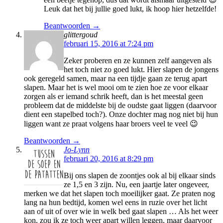
Leuk dat het bij jullie goed lukt, ik hoop hier hetzelfde!
Beantwoorden →
glittergoud
februari 15, 2016 at 7:24 pm
Zeker proberen en ze kunnen zelf aangeven als
het toch niet zo goed lukt. Hier slapen de jongens
ook geregeld samen, maar na een tijdje gaan ze terug apart
slapen. Maar het is wel mooi om te zien hoe ze voor elkaar
zorgen als er iemand schrik heeft, dan is het meestal geen
probleem dat de middelste bij de oudste gaat liggen (daarvoor
dient een stapelbed toch?). Onze dochter mag nog niet bij hun
liggen want ze praat volgens haar broers veel te veel 😉
Beantwoorden →
Jo-Lynn
februari 20, 2016 at 8:29 pm
Bij ons slapen de zoontjes ook al bij elkaar sinds
ze 1,5 en 3 zijn. Nu, een jaartje later ongeveer,
merken we dat het slapen toch moeilijker gaat. Ze praten nog
lang na hun bedtijd, komen wel eens in ruzie over het licht
aan of uit of over wie in welk bed gaat slapen … Als het weer
kon, zou ik ze toch weer apart willen leggen, maar daarvoor