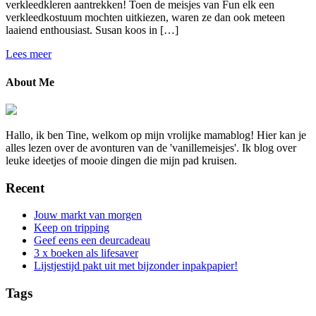
verkleedkleren aantrekken! Toen de meisjes van Fun elk een
verkleedkostuum mochten uitkiezen, waren ze dan ook meteen
laaiend enthousiast. Susan koos in […]
Lees meer
About Me
Hallo, ik ben Tine, welkom op mijn vrolijke mamablog! Hier kan je
alles lezen over de avonturen van de 'vanillemeisjes'. Ik blog over
leuke ideetjes of mooie dingen die mijn pad kruisen.
Recent
Jouw markt van morgen
Keep on tripping
Geef eens een deurcadeau
3 x boeken als lifesaver
Lijstjestijd pakt uit met bijzonder inpakpapier!
Tags