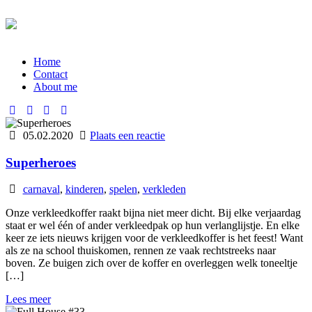
Home
Contact
About me
05.02.2020
Plaats een reactie
Superheroes
carnaval
,
kinderen
,
spelen
,
verkleden
Onze verkleedkoffer raakt bijna niet meer dicht. Bij elke verjaardag
staat er wel één of ander verkleedpak op hun verlanglijstje. En elke
keer ze iets nieuws krijgen voor de verkleedkoffer is het feest! Want
als ze na school thuiskomen, rennen ze vaak rechtstreeks naar
boven. Ze buigen zich over de koffer en overleggen welk toneeltje
[…]
Lees meer