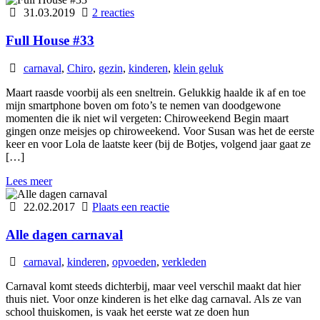
31.03.2019
2 reacties
Full House #33
carnaval
,
Chiro
,
gezin
,
kinderen
,
klein geluk
Maart raasde voorbij als een sneltrein. Gelukkig haalde ik af en toe
mijn smartphone boven om foto’s te nemen van doodgewone
momenten die ik niet wil vergeten: Chiroweekend Begin maart
gingen onze meisjes op chiroweekend. Voor Susan was het de eerste
keer en voor Lola de laatste keer (bij de Botjes, volgend jaar gaat ze
[…]
Lees meer
22.02.2017
Plaats een reactie
Alle dagen carnaval
carnaval
,
kinderen
,
opvoeden
,
verkleden
Carnaval komt steeds dichterbij, maar veel verschil maakt dat hier
thuis niet. Voor onze kinderen is het elke dag carnaval. Als ze van
school thuiskomen, is vaak het eerste wat ze doen hun